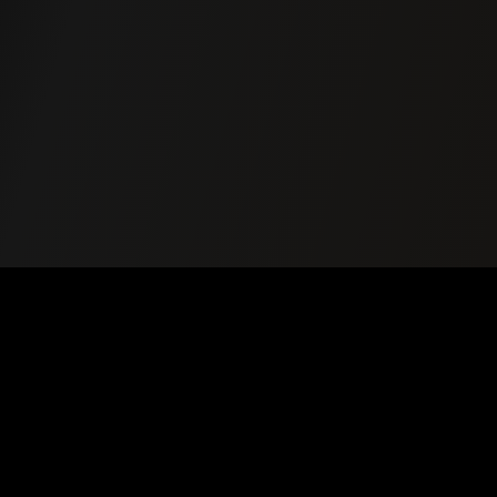
LIENS RAPIDES
Nos univers
Leader du wellness au Maroc
Nos centres
depuis 2004
Planning
Actualités