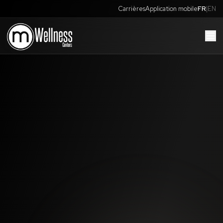
Carrières
Application mobile
FR
|
EN